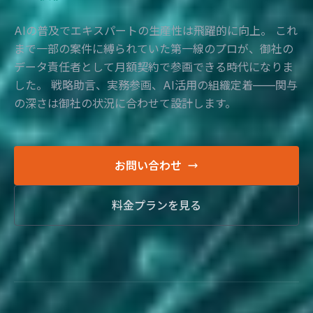
AIの普及でエキスパートの生産性は飛躍的に向上。
これ
まで一部の案件に縛られていた第一線のプロが、御社の
データ責任者として月額契約で参画できる時代になりま
した。
戦略助言、実務参画、AI活用の組織定着——関与
の深さは御社の状況に合わせて設計します。
お問い合わせ
料金プランを見る