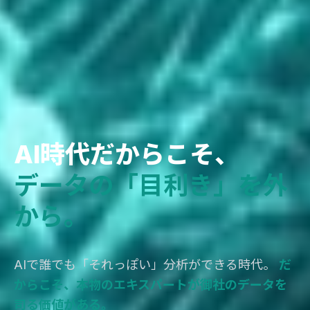
AI時代だからこそ、
データの「目利き」を外
から。
AIで誰でも「それっぽい」分析ができる時代。
だ
からこそ、本物のエキスパートが御社のデータを
司る価値がある。