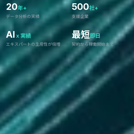
20
500
年+
社+
データ分析の実績
支援企業
AI
最短
x 実績
即日
エキスパートの生産性が倍増
契約から稼働開始まで