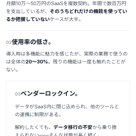
月額10万〜50万円のSaaSを複数契約。年間で数百万円
を支出しているが、
そのうちどれだけの機能を使ってい
るか把握していない
ケースが大半。
使用率の低さ。
02
導入時は多機能に魅力を感じたが、実際の業務で使うの
は全体の
20〜30%
。残りの機能は一度も触れたことが
ない。
ベンダーロックイン。
03
データがSaaS内に閉じ込められ、他のツールと
の連携に制限がある。
解約したくても、
データ移行の不安
から乗り換
えられない——そんな状態が長く続く。