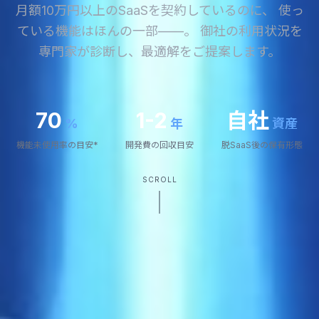
月額10万円以上のSaaSを契約しているのに、
使っ
ている機能はほんの一部——。
御社の利用状況を
専門家が診断し、最適解をご提案します。
70
1-2
自社
%
年
資産
機能未使用率の目安*
開発費の回収目安
脱SaaS後の保有形態
SCROLL