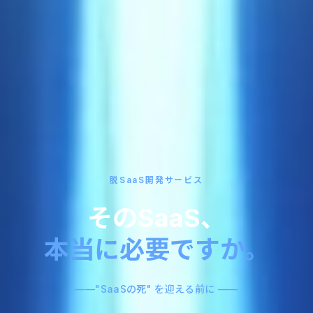
脱SaaS開発サービス
そのSaaS、
本当に必要ですか。
——"SaaSの死" を迎える前に ——