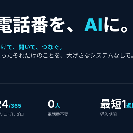
電話番を、
AI
に
受けて、聞いて、つなぐ。
たったそれだけのことを、大げさなシステムなしで
24
0
最短1
/365
人
週
りこぼしゼロ
電話番不要
導入期間