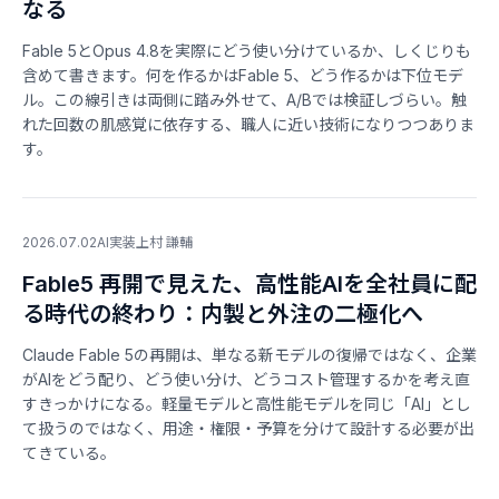
なる
Fable 5とOpus 4.8を実際にどう使い分けているか、しくじりも
含めて書きます。何を作るかはFable 5、どう作るかは下位モデ
ル。この線引きは両側に踏み外せて、A/Bでは検証しづらい。触
れた回数の肌感覚に依存する、職人に近い技術になりつつありま
す。
2026.07.02
AI実装
上村 謙輔
Fable5 再開で見えた、高性能AIを全社員に配
る時代の終わり：内製と外注の二極化へ
Claude Fable 5の再開は、単なる新モデルの復帰ではなく、企業
がAIをどう配り、どう使い分け、どうコスト管理するかを考え直
すきっかけになる。軽量モデルと高性能モデルを同じ「AI」とし
て扱うのではなく、用途・権限・予算を分けて設計する必要が出
てきている。