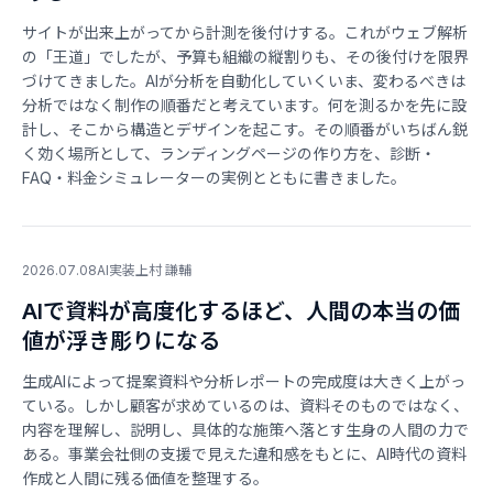
サイトが出来上がってから計測を後付けする。これがウェブ解析
の「王道」でしたが、予算も組織の縦割りも、その後付けを限界
づけてきました。AIが分析を自動化していくいま、変わるべきは
分析ではなく制作の順番だと考えています。何を測るかを先に設
計し、そこから構造とデザインを起こす。その順番がいちばん鋭
く効く場所として、ランディングページの作り方を、診断・
FAQ・料金シミュレーターの実例とともに書きました。
2026.07.08
AI実装
上村 謙輔
AIで資料が高度化するほど、人間の本当の価
値が浮き彫りになる
生成AIによって提案資料や分析レポートの完成度は大きく上がっ
ている。しかし顧客が求めているのは、資料そのものではなく、
内容を理解し、説明し、具体的な施策へ落とす生身の人間の力で
ある。事業会社側の支援で見えた違和感をもとに、AI時代の資料
作成と人間に残る価値を整理する。