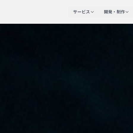
サービス
開発・制作