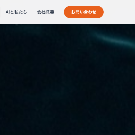
AIと私たち
会社概要
お問い合わせ