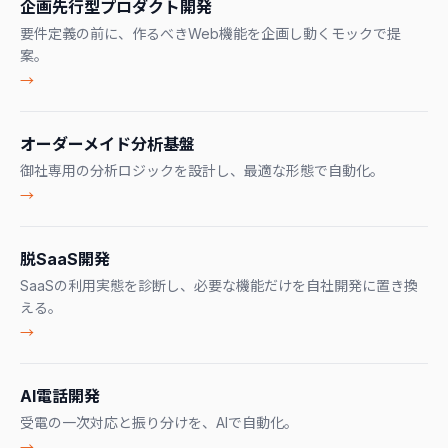
企画先行型プロダクト開発
要件定義の前に、作るべきWeb機能を企画し動くモックで提
案。
→
オーダーメイド分析基盤
御社専用の分析ロジックを設計し、最適な形態で自動化。
→
脱SaaS開発
SaaSの利用実態を診断し、必要な機能だけを自社開発に置き換
える。
→
AI電話開発
受電の一次対応と振り分けを、AIで自動化。
→