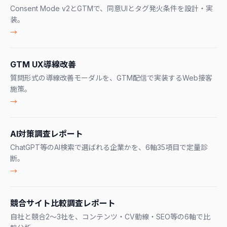
Consent Mode v2とGTMで、同意UIとタグ発火条件を設計・実
装。
→
GTM UX導線改善
質問形式の導線改善モーダルを、GTM配信で実装するWeb接客
施策。
→
AI対策調査レポート
ChatGPT等のAI検索で選ばれる企業かを、6軸35項目で定量診
断。
→
競合サイト比較調査レポート
自社と競合2〜3社を、コンテンツ・CV動線・SEO等の6軸で比