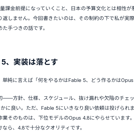
5が従量課金前提になっていくこと、日本の予算文化とは相性
り返しません。今回書きたいのは、その制約の下で私が実
めた手つきの話です。
e 5、実装は落とす
純に言えば「何をやるかはFable 5、どう作るかはOpus 
初——方針、仕様、スケジュール、抜け漏れや欠陥のチェック
かに良い。ただ、Fable 5にいきなり良い依頼は投げられ
業そのものは、下位モデルのOpus 4.8にやらせています
なら、4.8で十分なクオリティです。