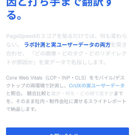
因と打ち手まで翻訳す
る。
PageSpeedのスコアを貼るだけでは、何も変わら
ない。
ラボ計測と実ユーザーデータの両方
を突き
合わせ、
「どの画像・どのタグ・どのリダイレク
トが原因か」を実データで名指しします。
Core Web Vitals（LCP・INP・CLS）をモバイル/デス
クトップの両環境で計測し、
CrUXの実ユーザーデータ
と照合。
競合比較と
誰が・何を・どの順で直すか
まで
を、そのまま社内・制作会社に渡せるスライドレポート
で納品します。