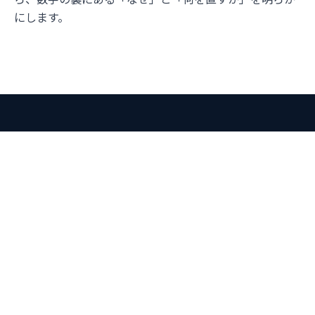
にします。
数値を、原因と打ち手に翻訳
する
多くの調査は、PageSpeedのスコアを提出
して終わる。
私たちはそうしません。