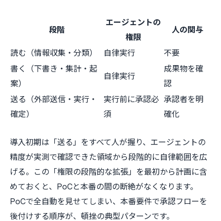
エージェントの
段階
人の関与
権限
読む（情報収集・分類）
自律実行
不要
書く（下書き・集計・起
成果物を確
自律実行
案）
認
送る（外部送信・実行・
実行前に承認必
承認者を明
確定）
須
確化
導入初期は「送る」をすべて人が握り、エージェントの
精度が実測で確認できた領域から段階的に自律範囲を広
げる。この「権限の段階的な拡張」を最初から計画に含
めておくと、PoCと本番の間の断絶がなくなります。
PoCで全自動を見せてしまい、本番要件で承認フローを
後付けする順序が、頓挫の典型パターンです。