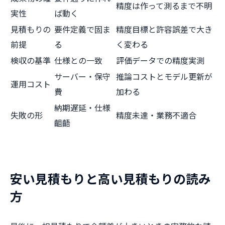
精度は作って測るまで不明
実性
ば動く
見積もりの
要件定義で固ま
精度目標と許容誤差で大き
前提
る
く変わる
検収の基準
仕様との一致
評価データでの精度実測
サーバー・保守
推論コストとモデル更新が
運用コスト
費
加わる
納期遅延・仕様
失敗の形
精度未達・業務不適合
齟齬
安い見積もりと高い見積もりの読み
方