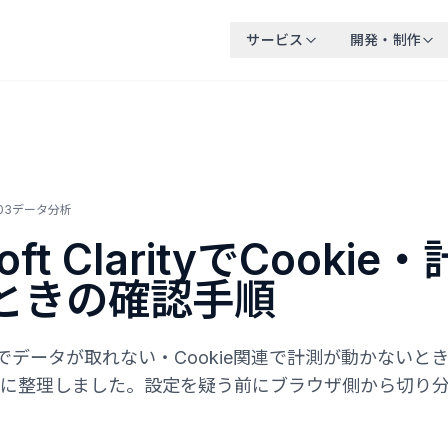
サービス
開発・制作
03
データ分析
soft ClarityでCooki
ときの確認手順
Clarityでデータが取れない・Cookie関連で計測が動かな
に整理しました。設定を疑う前にブラウザ側から切り