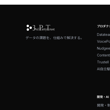
プロダク
Datate
データの課題を、仕組みで解決する。
VoiceP
Nudge
Conten
Trustell
AI自立
開発・AI
開発・