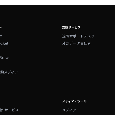
ト
支援サービス
am
遠隔サポートデスク
ocket
外部データ責任者
e
tBrew
駆動メディア
メディア・ツール
制作サービス
メディア