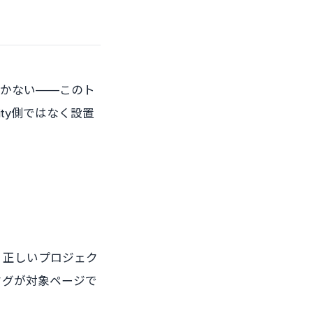
測が動かない——このト
ty側ではなく設置
に、正しいプロジェク
タグが対象ページで