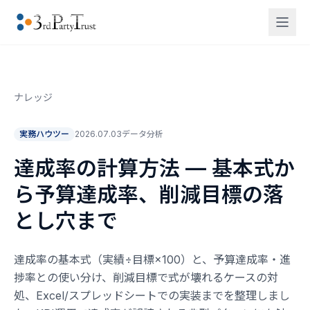
ナレッジ
実務ハウツー
2026.07.03
データ分析
達成率の計算方法 — 基本式か
ら予算達成率、削減目標の落
とし穴まで
達成率の基本式（実績÷目標×100）と、予算達成率・進
捗率との使い分け、削減目標で式が壊れるケースの対
処、Excel/スプレッドシートでの実装までを整理しまし