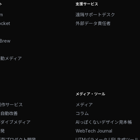
ト
支援サービス
am
遠隔サポートデスク
ocket
外部データ責任者
e
tBrew
駆動メディア
メディア・ツール
制作サービス
メディア
る自動改善
コラム
プダイブメディア
AIっぽくないデザイン見本帳
開発
WebTech Journal
行型プロダクト開発
UTMパラメータ URL生成ツール