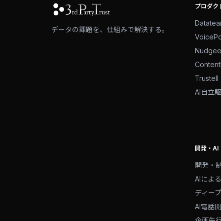
プロダク
Datate
データの課題を、仕組みで解決する。
VoiceP
Nudge
Conten
Trustell
AI自立
開発・AI
開発・
AIによ
ディー
AI電話
企画先